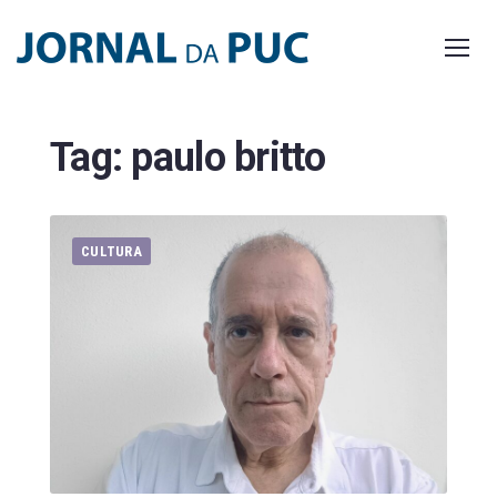
Skip
to
content
Tag:
paulo britto
CULTURA