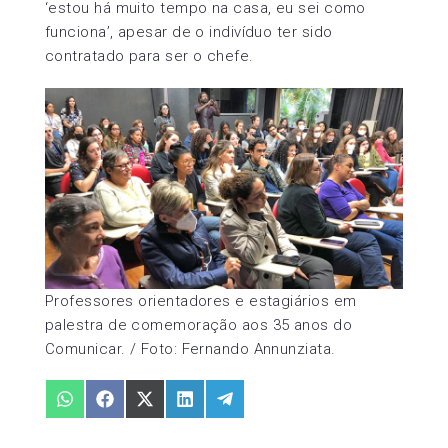
‘estou há muito tempo na casa, eu sei como
funciona’, apesar de o indivíduo ter sido
contratado para ser o chefe.
Professores orientadores e estagiários em
palestra de comemoração aos 35 anos do
Comunicar. / Foto: Fernando Annunziata.
Share
Share
Share
Share
Share
on
on
on
on
on
WhatsApp
Facebook
X
LinkedIn
Telegram