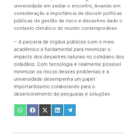
universidade em sediar o encontro, levando em
consideração a importância de discutir políticas
públicas de gestão de risco e desastres dado o
contexto climático do mundo contemporâneo.
– A parceria de órgãos públicos com o meio
acadêmico é fundamental para minimizar o
impacto dos desastres naturais no cotidiano dos
cidadãos. Com tecnologia é realmente possível
minimizar os riscos desses problemas e a
universidade desempenha um papel
importantíssimo colaborando para o
desenvolvimento de pesquisas e soluções.
Share
Share
Share
Share
Share
on
on
on
on
on
WhatsApp
Facebook
X
LinkedIn
Telegram
(Twitter)