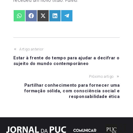
recebeu um novo título: Fulvio.
Share
Share
Share
Share
Share
on
on
on
on
on
WhatsApp
Facebook
X
LinkedIn
Telegram
(Twitter)
Navegação
Artigo anterior
Estar à frente do tempo para ajudar a decifrar o
de
sujeito do mundo contemporâneo
Post
Próximo artigo
Partilhar conhecimento para fornecer uma
formação sólida, com consciência social e
responsabilidade ética