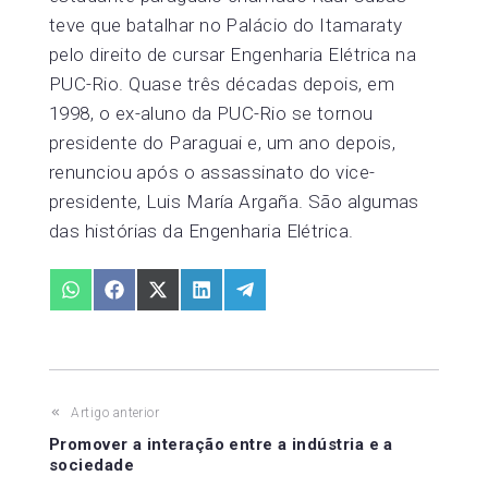
teve que batalhar no Palácio do Itamaraty
pelo direito de cursar Engenharia Elétrica na
PUC-Rio. Quase três décadas depois, em
1998, o ex-aluno da PUC-Rio se tornou
presidente do Paraguai e, um ano depois,
renunciou após o assassinato do vice-
presidente, Luis María Argaña. São algumas
das histórias da Engenharia Elétrica.
Share
Share
Share
Share
Share
on
on
on
on
on
WhatsApp
Facebook
X
LinkedIn
Telegram
(Twitter)
Navegação
Artigo anterior
Promover a interação entre a indústria e a
de
sociedade