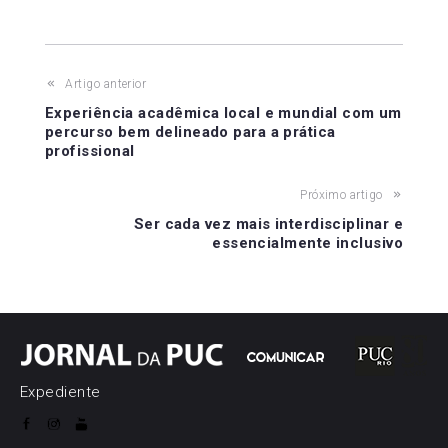
WhatsApp
Facebook
X
LinkedIn
Telegram
(Twitter)
Navegação
Artigo anterior
Experiência acadêmica local e mundial com um
de
percurso bem delineado para a prática
profissional
Post
Próximo artigo
Ser cada vez mais interdisciplinar e
essencialmente inclusivo
Expediente