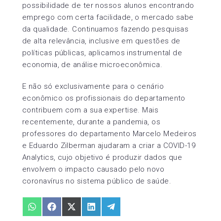
possibilidade de ter nossos alunos encontrando
emprego com certa facilidade, o mercado sabe
da qualidade. Continuamos fazendo pesquisas
de alta relevância, inclusive em questões de
políticas públicas, aplicamos instrumental de
economia, de análise microeconômica.
E não só exclusivamente para o cenário
econômico os profissionais do departamento
contribuem com a sua expertise. Mais
recentemente, durante a pandemia, os
professores do departamento Marcelo Medeiros
e Eduardo Zilberman ajudaram a criar a COVID-19
Analytics, cujo objetivo é produzir dados que
envolvem o impacto causado pelo novo
coronavírus no sistema público de saúde.
Share
Share
Share
Share
Share
on
on
on
on
on