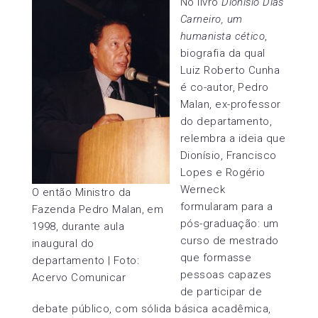
No livro
Dionísio Dias
Carneiro, um
humanista cético
,
biografia da qual
Luiz Roberto Cunha
é co-autor, Pedro
Malan, ex-professor
do departamento,
relembra a ideia que
Dionísio, Francisco
Lopes e Rogério
Werneck
O então Ministro da
formularam para a
Fazenda Pedro Malan, em
pós-graduação: um
1998, durante aula
curso de mestrado
inaugural do
que formasse
departamento | Foto:
pessoas capazes
Acervo Comunicar
de participar de
debate público, com sólida básica acadêmica,