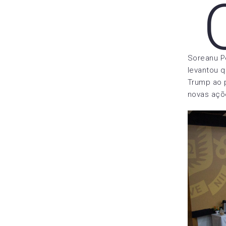
Soreanu Pe
levantou q
Trump ao 
novas açõe