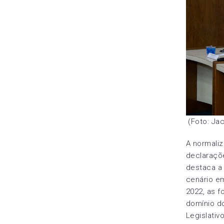
(Foto: Ja
A normaliz
declaraçõ
destaca a 
cenário em
2022, as 
domínio do
Legislativ