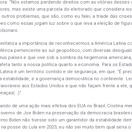
ora. “Nós estamos perdendo direitos com as vitórias desses
ores, mas existe uma parcela do eleitorado que considera is
 outros problemas, que são, como eu falei, a tríade das crises
es como essas jogam luz sobre o que leva a eleição de figu
olsonaro.
 enfatiza a importância de reconhecermos a América Latina
iférica pertencente ao sul geopolítico, com diversas desigua
seus países e que vive sob a sombra da hegemonia americana,
 afeta tanto a nossa política quanto a economia. Para os Estad
Latina é um território contido e de segurança, em que: “É pre
a estabilidade, e a governança democrática no continente. Lei
avoráveis aos Estados Unidos e que não façam frente a ele, 
eaças(…)”.
alando de uma ação mais efetiva dos EUA no Brasil, Cristina m
governo de Joe Biden na preservação da democracia brasileir
rno Biden não tivesse sido um garantidor da estabilidade de
na posse do Lula em 2023, eu não sei muito bem qual seria o