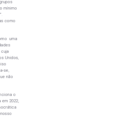
 grupos
so mínimo
”.
ras como
 como uma
ldades
 cuja
os Unidos,
ciso
a-se,
que não
enciona o
a em 2022,
mocrática
 nosso