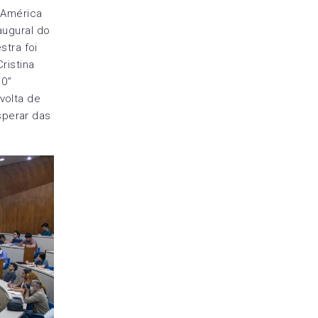
 América
augural do
stra foi
ristina
.0”
volta de
sperar das