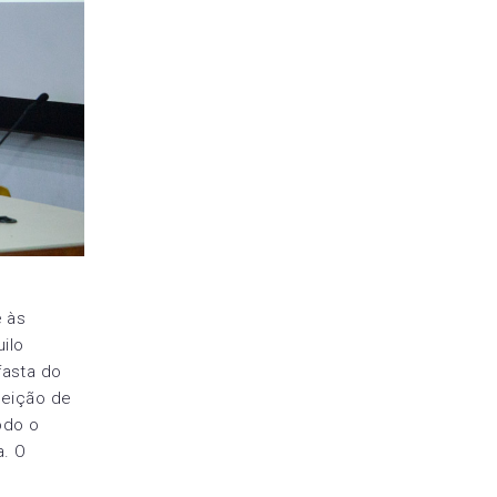
e às
ilo
fasta do
leição de
odo o
a. O