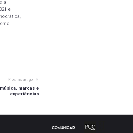
e a
021 e
mocrática,
 como
Próximo artigo
 música, marcas e
experiências