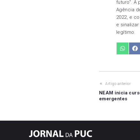
futuro”. 
Agência d
2022, e c
e sinaliza
legítimo.
Share
Sh
on
o
WhatsA
F
Navegaç
Artigo anterior
NEAM inicia curs
de
emergentes
Post