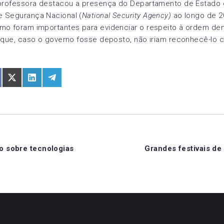
A professora destacou a presença do Departamento de Estado 
e Segurança Nacional (
National Security Agency)
ao longo de 2
omo foram importantes para evidenciar o respeito à ordem de
r que, caso o governo fosse deposto, não iriam reconhecê-lo
are
Share
Share
Share
n
on
on
on
pp
acebook
X
LinkedIn
Telegram
(Twitter)
ão
o sobre tecnologias
Grandes festivais de