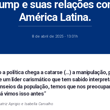
ump e suas relações com
América Latina.
8 de abril de 2025 - 13:01h
 a política chega a catarse (…) a manipulação, 
e um líder carismático que tem sabido interpret
nseios da população, temos que nos preocupar
já vimos isso antes”
triz Aprigio e Isabella Carvalho