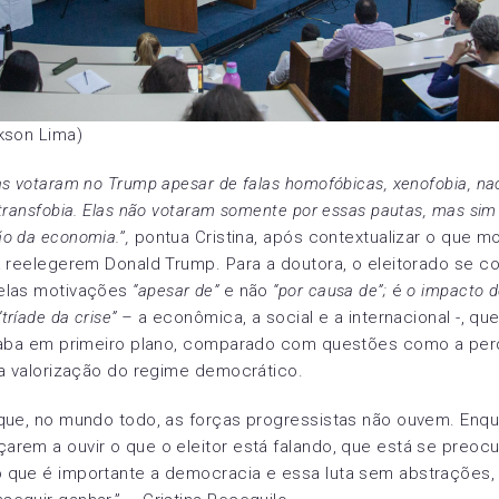
kson Lima)
s votaram no Trump apesar de falas homofóbicas, xenofobia, na
 transfobia. Elas não votaram somente por essas pautas, mas sim
o da economia.’’,
pontua Cristina, após contextualizar o que m
a reelegerem Donald Trump. Para a doutora, o eleitorado se 
elas motivações
“apesar de”
e não
“por causa de”;
é
o impacto d
tríade da crise” –
a econômica, a social e a internacional -, que
acaba em primeiro plano, comparado com questões como a per
 a valorização do regime democrático.
que, no mundo todo, as forças progressistas não ouvem. Enqu
rem a ouvir o que o eleitor está falando, que está se preoc
 que é importante a democracia e essa luta sem abstrações,