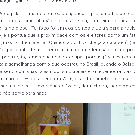
eguir ganhar.” – Cristina Pecequilo.
ecequilo, Trump se atentou às agendas apresentadas pelo el
 pontos como inflação, moradia, renda, fronteira e crítica a
onismo global. Tal foco foi um dos pontos cruciais para a reel
o, ela pontua que a proximidade com os eleitores como um fa
, mas também alerta: “Quando a política chega a catarse (…) 
o, por conta de um líder carismático que tem sabido interpre
 população, temos que nos preocupar, porque já vimos isso a
ta a semelhança com o que ocorreu no Brasil, quando o Bolso
 a sério com suas falas inconstitucionais e anti-democráticas;
p não foi levado a sério em 2016, quando cometeu crimes ele
ar a candidata adversária de “velha, dorminhoca, incompete
 não serve para nada”.