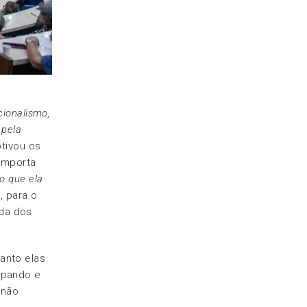
cionalismo,
 pela
otivou os
comporta
o que ela
, para o
da dos
anto elas
upando e
 não