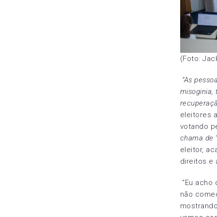
(Foto: Jac
“As pessoa
misoginia,
recuperaçã
eleitores 
votando p
chama de “
eleitor, 
direitos e
“Eu acho 
não começa
mostrando