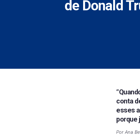
de Donald Tr
“Quando
conta d
esses a
porque 
Por Ana Bea