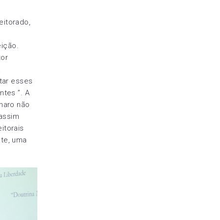
eitorado,
o
eição.
tor
a
tar esses
ntes ”. A
naro não
 assim
itorais
nte, uma