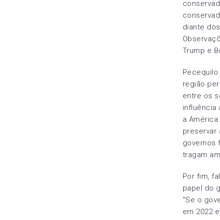
conservad
conservad
diante dos
Observaçõ
Trump e B
Pecequilo
região per
entre os 
influência
a América 
preservar 
governos f
tragam am
Por fim, f
papel do 
“Se o gove
em 2022 e 