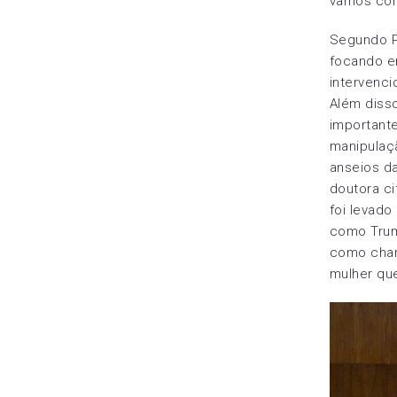
vamos cons
Segundo P
focando em
intervenci
Além diss
importante
manipulaçã
anseios da
doutora ci
foi levado
como Trum
como cham
mulher que