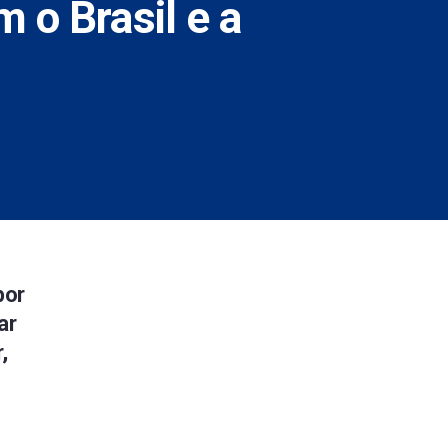
 o Brasil e a
por
ar
,